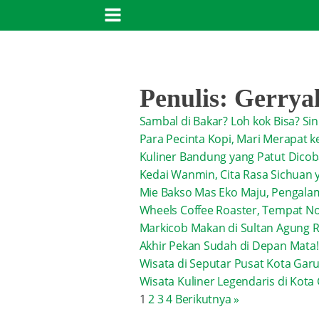
Penulis:
Gerrya
Sambal di Bakar? Loh kok Bisa? S
Para Pecinta Kopi, Mari Merapat k
Kuliner Bandung yang Patut Dicob
Kedai Wanmin, Cita Rasa Sichuan
Mie Bakso Mas Eko Maju, Pengalam
Wheels Coffee Roaster, Tempat N
Markicob Makan di Sultan Agung Re
Akhir Pekan Sudah di Depan Mata!
Wisata di Seputar Pusat Kota Garu
Wisata Kuliner Legendaris di Kot
1
2
3
4
Berikutnya »