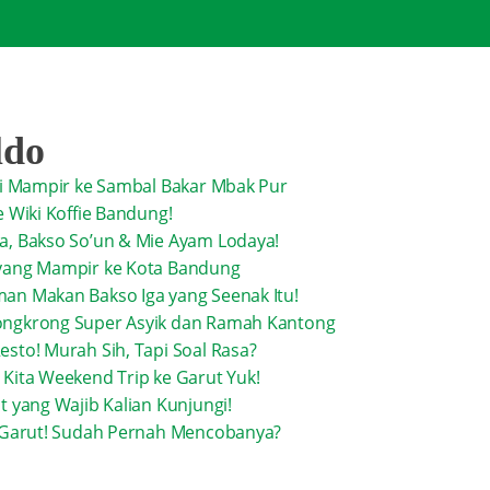
ldo
ini Mampir ke Sambal Bakar Mbak Pur
e Wiki Koffie Bandung!
a, Bakso So’un & Mie Ayam Lodaya!
 yang Mampir ke Kota Bandung
an Makan Bakso Iga yang Seenak Itu!
ongkrong Super Asyik dan Ramah Kantong
sto! Murah Sih, Tapi Soal Rasa?
 Kita Weekend Trip ke Garut Yuk!
t yang Wajib Kalian Kunjungi!
a Garut! Sudah Pernah Mencobanya?