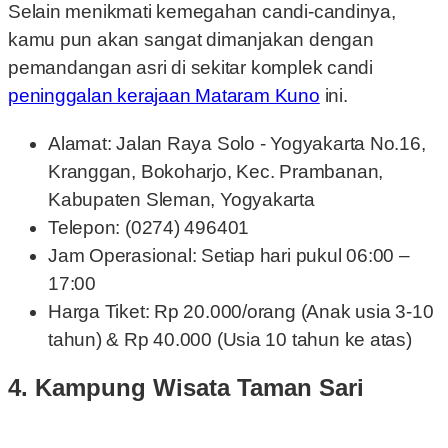
Selain menikmati kemegahan candi-candinya,
kamu pun akan sangat dimanjakan dengan
pemandangan asri di sekitar komplek candi
peninggalan kerajaan Mataram Kuno
ini.
Alamat: Jalan Raya Solo - Yogyakarta No.16,
Kranggan, Bokoharjo, Kec. Prambanan,
Kabupaten Sleman, Yogyakarta
Telepon: (0274) 496401
Jam Operasional: Setiap hari pukul 06:00 –
17:00
Harga Tiket: Rp 20.000/orang (Anak usia 3-10
tahun) & Rp 40.000 (Usia 10 tahun ke atas)
4. Kampung Wisata Taman Sari