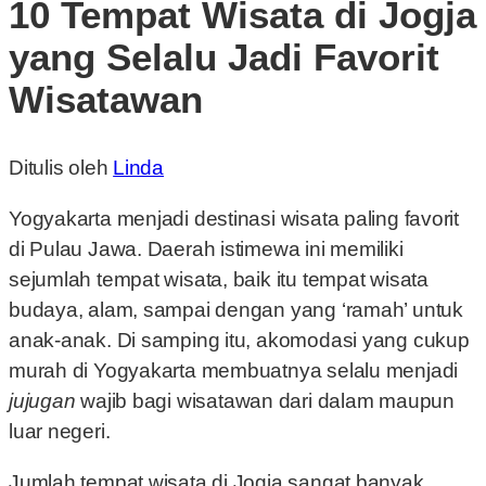
10 Tempat Wisata di Jogja
yang Selalu Jadi Favorit
Wisatawan
Ditulis oleh
Linda
Yogyakarta menjadi destinasi wisata paling favorit
di Pulau Jawa. Daerah istimewa ini memiliki
sejumlah tempat wisata, baik itu tempat wisata
budaya, alam, sampai dengan yang ‘ramah’ untuk
anak-anak. Di samping itu, akomodasi yang cukup
murah di Yogyakarta membuatnya selalu menjadi
jujugan
wajib bagi wisatawan dari dalam maupun
luar negeri.
Jumlah tempat wisata di Jogja sangat banyak,