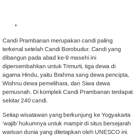
*
Candi Prambanan merupakan candi paling
terkenal setelah Candi Borobudur. Candi yang
dibangun pada abad ke-9 masehi ini
dipersembahkan untuk Trimurti, tiga dewa di
agama Hindu, yaitu Brahma sang dewa pencipta,
Wishnu dewa pemelihara, dan Siwa dewa
pemusnah. Di komplek Candi Prambanan terdapat
sekitar 240 candi.
Setiap wisatawan yang berkunjung ke Yogyakarta
‘wajib’ hukumnya untuk mampir di situs bersejarah
warisan dunia yang ditetapkan oleh UNESCO ini.