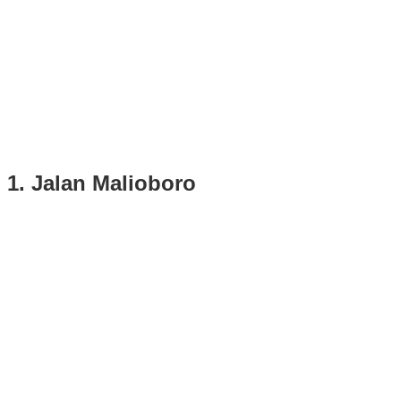
1. Jalan Malioboro