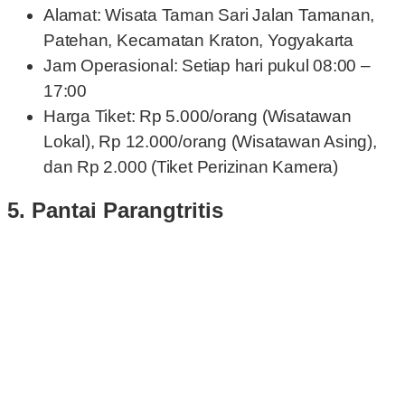
Alamat: Wisata Taman Sari Jalan Tamanan,
Patehan, Kecamatan Kraton, Yogyakarta
Jam Operasional: Setiap hari pukul 08:00 –
17:00
Harga Tiket: Rp 5.000/orang (Wisatawan
Lokal), Rp 12.000/orang (Wisatawan Asing),
dan Rp 2.000 (Tiket Perizinan Kamera)
5. Pantai Parangtritis