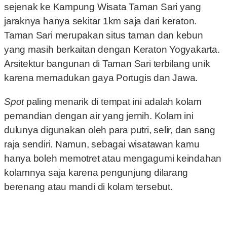
sejenak ke Kampung Wisata Taman Sari yang
jaraknya hanya sekitar 1km saja dari keraton.
Taman Sari merupakan situs taman dan kebun
yang masih berkaitan dengan Keraton Yogyakarta.
Arsitektur bangunan di Taman Sari terbilang unik
karena memadukan gaya Portugis dan Jawa.
Spot
paling menarik di tempat ini adalah kolam
pemandian dengan air yang jernih. Kolam ini
dulunya digunakan oleh para putri, selir, dan sang
raja sendiri. Namun, sebagai wisatawan kamu
hanya boleh memotret atau mengagumi keindahan
kolamnya saja karena pengunjung dilarang
berenang atau mandi di kolam tersebut.