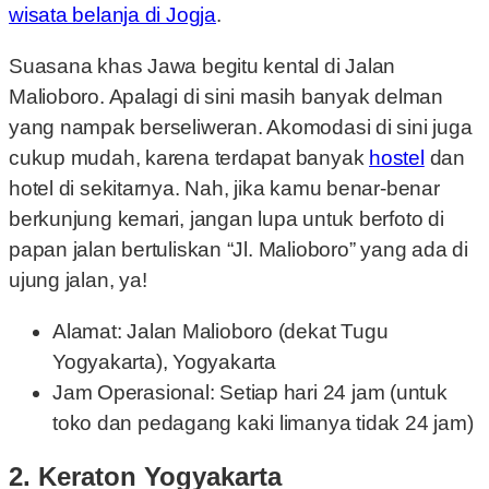
wisata belanja di Jogja
.
Suasana khas Jawa begitu kental di Jalan
Malioboro. Apalagi di sini masih banyak delman
yang nampak berseliweran. Akomodasi di sini juga
cukup mudah, karena terdapat banyak
hostel
dan
hotel di sekitarnya. Nah, jika kamu benar-benar
berkunjung kemari, jangan lupa untuk berfoto di
papan jalan bertuliskan “Jl. Malioboro” yang ada di
ujung jalan, ya!
Alamat: Jalan Malioboro (dekat Tugu
Yogyakarta), Yogyakarta
Jam Operasional: Setiap hari 24 jam (untuk
toko dan pedagang kaki limanya tidak 24 jam)
2. Keraton Yogyakarta