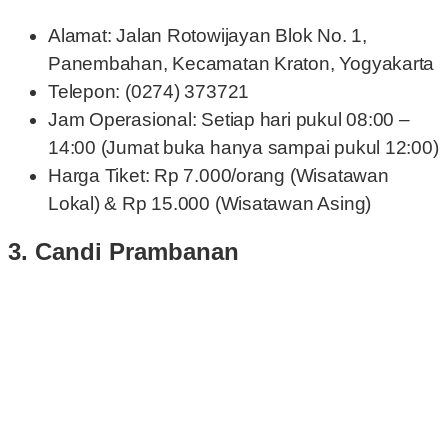
Alamat: Jalan Rotowijayan Blok No. 1,
Panembahan, Kecamatan Kraton, Yogyakarta
Telepon: (0274) 373721
Jam Operasional: Setiap hari pukul 08:00 –
14:00 (Jumat buka hanya sampai pukul 12:00)
Harga Tiket: Rp 7.000/orang (Wisatawan
Lokal) & Rp 15.000 (Wisatawan Asing)
3. Candi Prambanan