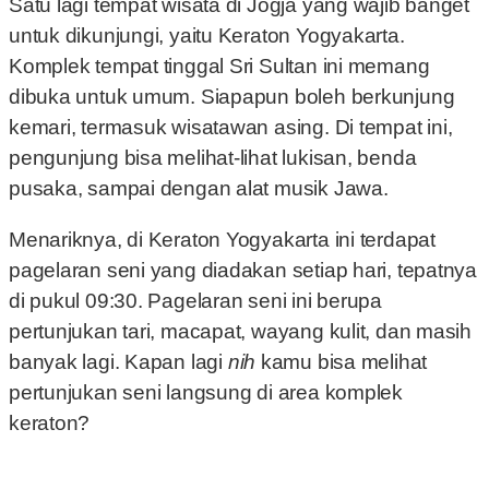
Satu lagi tempat wisata di Jogja yang wajib banget
untuk dikunjungi, yaitu Keraton Yogyakarta.
Komplek tempat tinggal Sri Sultan ini memang
dibuka untuk umum. Siapapun boleh berkunjung
kemari, termasuk wisatawan asing. Di tempat ini,
pengunjung bisa melihat-lihat lukisan, benda
pusaka, sampai dengan alat musik Jawa.
Menariknya, di Keraton Yogyakarta ini terdapat
pagelaran seni yang diadakan setiap hari, tepatnya
di pukul 09:30. Pagelaran seni ini berupa
pertunjukan tari, macapat, wayang kulit, dan masih
banyak lagi. Kapan lagi
nih
kamu bisa melihat
pertunjukan seni langsung di area komplek
keraton?