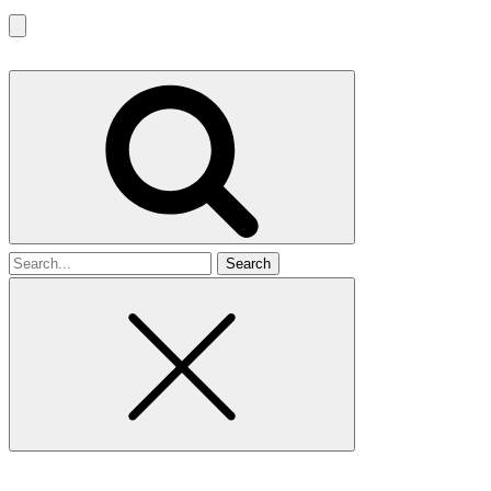
Search
for