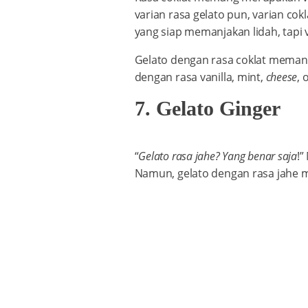
varian rasa gelato pun, varian cok
yang siap memanjakan lidah, tapi 
Gelato dengan rasa coklat memang
dengan rasa vanilla, mint,
cheese
,
7. Gelato Ginger
“
Gelato rasa jahe? Yang benar saja
!”
Namun, gelato dengan rasa jahe 