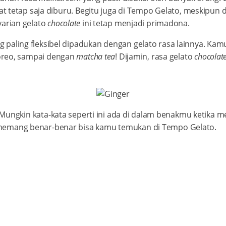
lat tetap saja diburu. Begitu juga di Tempo Gelato, meskipun 
varian gelato
chocolate
ini tetap menjadi primadona.
 paling fleksibel dipadukan dengan gelato rasa lainnya. K
 oreo, sampai dengan
matcha tea
! Dijamin, rasa gelato
chocolat
 Mungkin kata-kata seperti ini ada di dalam benakmu ketika m
memang benar-benar bisa kamu temukan di Tempo Gelato.