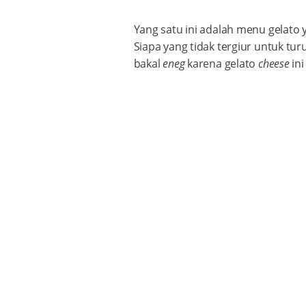
Yang satu ini adalah menu gelato
Siapa yang tidak tergiur untuk t
bakal
eneg
karena gelato
cheese
ini