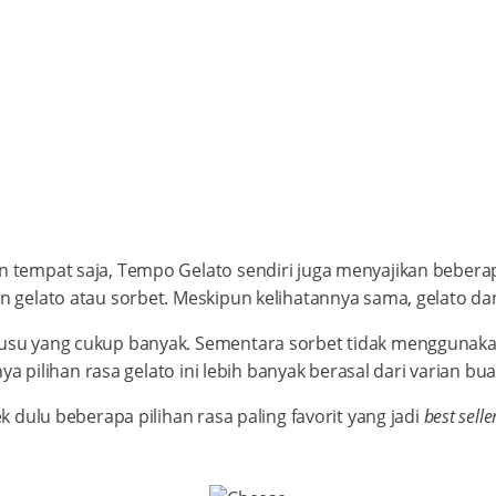
mpat saja, Tempo Gelato sendiri juga menyajikan beberapa pi
gelato atau sorbet. Meskipun kelihatannya sama, gelato da
su yang cukup banyak. Sementara sorbet tidak menggunaka
ya pilihan rasa gelato ini lebih banyak berasal dari varian b
 dulu beberapa pilihan rasa paling favorit yang jadi
best selle