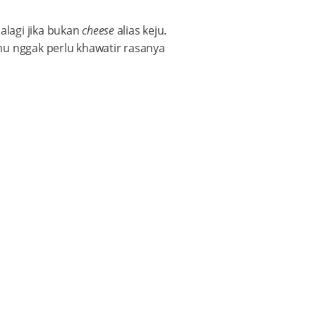
lagi jika bukan
cheese
alias keju.
mu nggak perlu khawatir rasanya