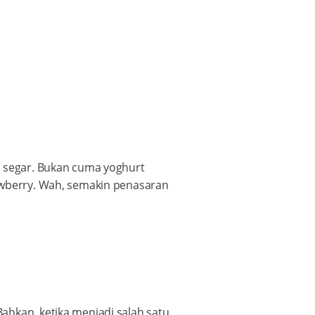
n segar. Bukan cuma yoghurt
rawberry. Wah, semakin penasaran
Bahkan, ketika menjadi salah satu