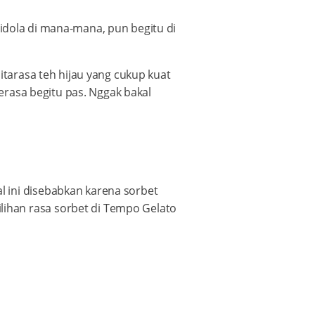
dola di mana-mana, pun begitu di
itarasa teh hijau yang cukup kuat
terasa begitu pas. Nggak bakal
 ini disebabkan karena sorbet
ihan rasa sorbet di Tempo Gelato