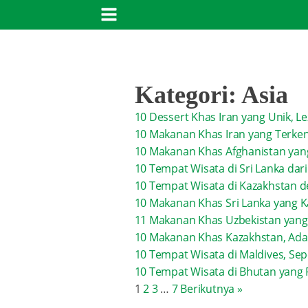
Kategori:
Asia
10 Dessert Khas Iran yang Unik, L
10 Makanan Khas Iran yang Terke
10 Makanan Khas Afghanistan y
10 Tempat Wisata di Sri Lanka dar
10 Tempat Wisata di Kazakhstan
10 Makanan Khas Sri Lanka yang
11 Makanan Khas Uzbekistan yang
10 Makanan Khas Kazakhstan, Ada
10 Tempat Wisata di Maldives, Se
10 Tempat Wisata di Bhutan yang 
1
2
3
…
7
Berikutnya »