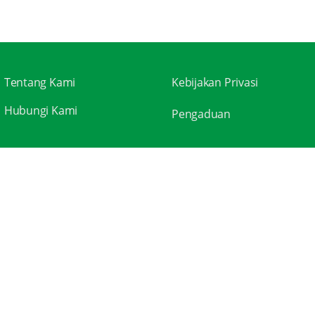
Tentang Kami
Kebijakan Privasi
Hubungi Kami
Pengaduan