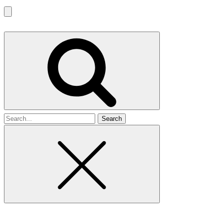
Search
for