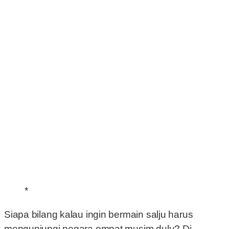
*
Siapa bilang kalau ingin bermain salju harus
mengunjungi negara empat musim dulu? Di