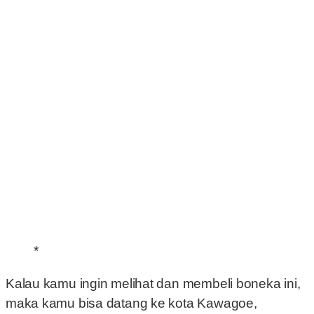
*
Kalau kamu ingin melihat dan membeli boneka ini,
maka kamu bisa datang ke kota Kawagoe,