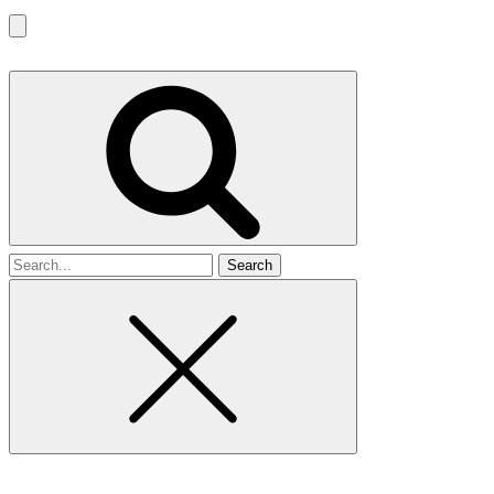
Search
for