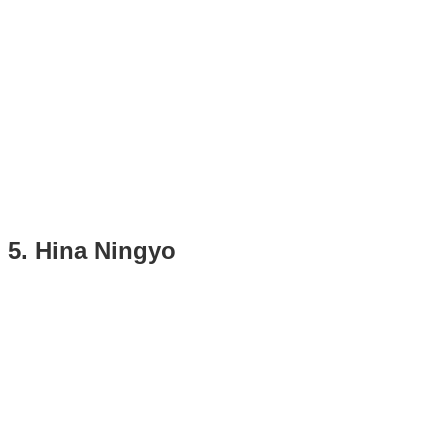
5. Hina Ningyo