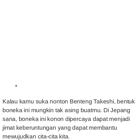
*
Kalau kamu suka nonton Benteng Takeshi, bentuk
boneka ini mungkin tak asing buatmu. Di Jepang
sana, boneka ini konon dipercaya dapat menjadi
jimat keberuntungan yang dapat membantu
mewujudkan cita-cita kita.