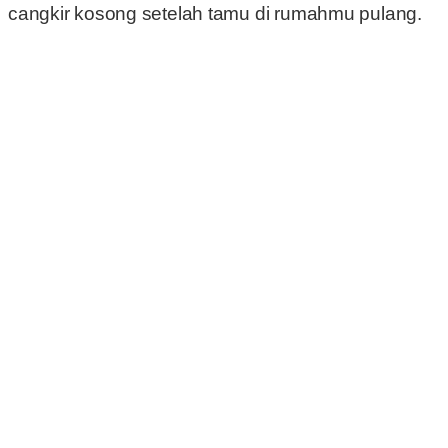
cangkir kosong setelah tamu di rumahmu pulang.