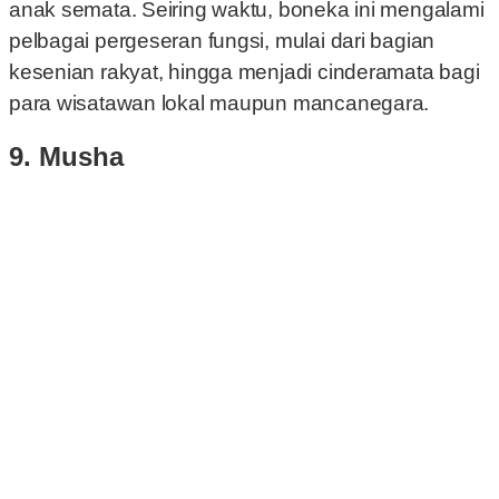
anak semata. Seiring waktu, boneka ini mengalami
pelbagai pergeseran fungsi, mulai dari bagian
kesenian rakyat, hingga menjadi cinderamata bagi
para wisatawan lokal maupun mancanegara.
9. Musha