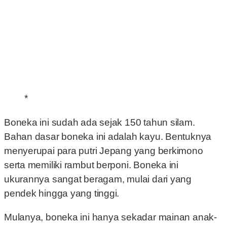
*
Boneka ini sudah ada sejak 150 tahun silam.
Bahan dasar boneka ini adalah kayu. Bentuknya
menyerupai para putri Jepang yang berkimono
serta memiliki rambut berponi. Boneka ini
ukurannya sangat beragam, mulai dari yang
pendek hingga yang tinggi.
Mulanya, boneka ini hanya sekadar mainan anak-