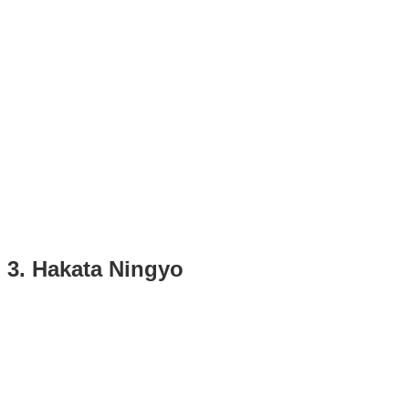
3. Hakata Ningyo