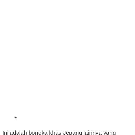
*
Ini adalah boneka khas Jepang lainnya yang