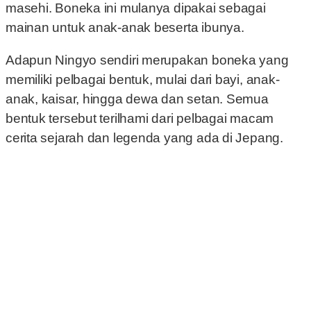
masehi. Boneka ini mulanya dipakai sebagai
mainan untuk anak-anak beserta ibunya.
Adapun Ningyo sendiri merupakan boneka yang
memiliki pelbagai bentuk, mulai dari bayi, anak-
anak, kaisar, hingga dewa dan setan. Semua
bentuk tersebut terilhami dari pelbagai macam
cerita sejarah dan legenda yang ada di Jepang.