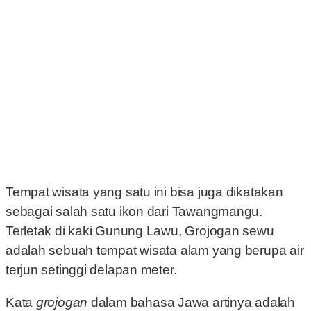
Tempat wisata yang satu ini bisa juga dikatakan
sebagai salah satu ikon dari Tawangmangu.
Terletak di kaki Gunung Lawu, Grojogan sewu
adalah sebuah tempat wisata alam yang berupa air
terjun setinggi delapan meter.
Kata
grojogan
dalam bahasa Jawa artinya adalah