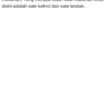
disini adalah sate kelinci dan sate landak.