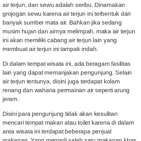
air terjun, dan sewu adalah seribu. Dinamakan
grojogan sewu karena air terjun ini terbentuk dari
banyak sumber mata air. Bahkan jika sedang
musim hujan dan airnya melimpah, maka air terjun
ini akan memiliki cabang air terjun lain yang
membuat air terjun ini tampak indah.
Di dalam tempat wisata ini, ada beragam fasilitas
lain yang dapat memanjakan pengunjung. Selain
air terjun tentunya, disini juga terdapat kolam
renang dan wahana permainan air seperti arung
jeram.
Disini para pengunjung tidak akan kesulitan
mencari tempat makan atau toilet karena di dalam
area wisata ini terdapat beberapa penjual
makanan. Yang menjadi salah satu makanan khas