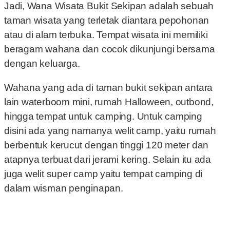
Jadi, Wana Wisata Bukit Sekipan adalah sebuah
taman wisata yang terletak diantara pepohonan
atau di alam terbuka. Tempat wisata ini memiliki
beragam wahana dan cocok dikunjungi bersama
dengan keluarga.
Wahana yang ada di taman bukit sekipan antara
lain waterboom mini, rumah Halloween, outbond,
hingga tempat untuk camping. Untuk camping
disini ada yang namanya welit camp, yaitu rumah
berbentuk kerucut dengan tinggi 120 meter dan
atapnya terbuat dari jerami kering. Selain itu ada
juga welit super camp yaitu tempat camping di
dalam wisman penginapan.