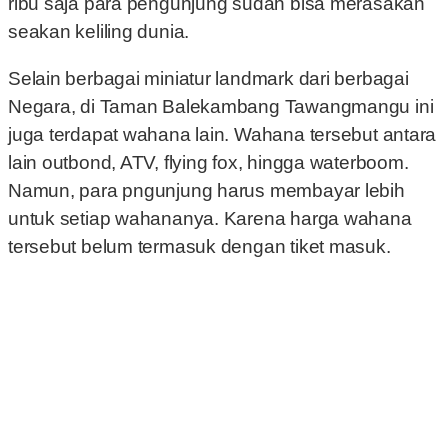
ribu saja para pengunjung sudah bisa merasakan
seakan keliling dunia.
Selain berbagai miniatur landmark dari berbagai
Negara, di Taman Balekambang Tawangmangu ini
juga terdapat wahana lain. Wahana tersebut antara
lain outbond, ATV, flying fox, hingga waterboom.
Namun, para pngunjung harus membayar lebih
untuk setiap wahananya. Karena harga wahana
tersebut belum termasuk dengan tiket masuk.