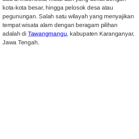
kota-kota besar, hingga pelosok desa atau
pegunungan. Salah satu wilayah yang menyajikan
tempat wisata alam dengan beragam pilihan
adalah di
Tawangmangu
, kabupaten Karanganyar,
Jawa Tengah.