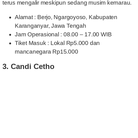
terus mengalir meskipun sedang musim kemarau.
Alamat : Berjo, Ngargoyoso, Kabupaten
Karanganyar, Jawa Tengah
Jam Operasional : 08.00 – 17.00 WIB
Tiket Masuk : Lokal Rp5.000 dan
mancanegara Rp15.000
3.
Candi Cetho