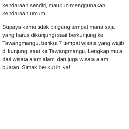
kendaraan sendiri, maupun menggunakan
kendaraan umum.
Supaya kamu tidak bingung tempat mana saja
yang harus dikunjungi saat berkunjung ke
Tawangmangu, berikut 7 tempat wisata yang wajib
di kunjungi saat ke Tawangmangu. Lengkap mulai
dari wisata alam alami dan juga wisata alam
buatan. Simak berikut ini ya!