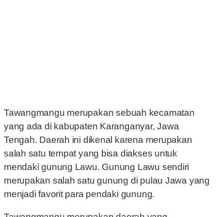
Tawangmangu merupakan sebuah kecamatan
yang ada di kabupaten Karanganyar, Jawa
Tengah. Daerah ini dikenal karena merupakan
salah satu tempat yang bisa diakses untuk
mendaki gunung Lawu. Gunung Lawu sendiri
merupakan salah satu gunung di pulau Jawa yang
menjadi favorit para pendaki gunung.
Tawangmangu merupakan daerah yang