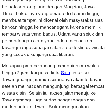
berbatasan langsung dengan Magetan, Jawa
TImur. Lokasinya yang berada di dataran tinggi,
membuat tempat ini dikenal oleh masyarakat luas
bahkan hingga ke mancanegara karena memiliki
tempat wisata yang bagus. Udara yang sejuk dan
pemandangan alam yang indah menjadikan
tawangmangu sebagai salah satu destinasi wisata
yang cocok dikunjungi saat liburan.
Meskipun para pelancong membutuhkan waktu
hingga 2 jam dari pusat kota
Solo
untuk ke
Tawangmangu, namun semuanya akan terbayar
setelah melihat dan mengunjungi berbagai tempat
wisata disini. Selain itu, akses jalan menuju ke
Tawangmangu juga sudah sangat bagus dan
mudah untuk di lewati. Baik menggunakan