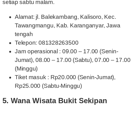
setiap sabtu malam.
Alamat: jl. Balekambang, Kalisoro, Kec.
Tawangmangu, Kab. Karanganyar, Jawa
tengah
Telepon: 081328263500
Jam operasional : 09.00 – 17.00 (Senin-
Jumat), 08.00 – 17.00 (Sabtu), 07.00 – 17.00
(Minggu)
Tiket masuk : Rp20.000 (Senin-Jumat),
Rp25.000 (Sabtu-Minggu)
5. Wana Wisata Bukit Sekipan