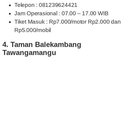
Telepon : 081239624421
Jam Operasional : 07.00 – 17.00 WIB
Tiket Masuk : Rp7.000/motor Rp2.000 dan
Rp5.000/mobil
4. Taman Balekambang
Tawangamangu