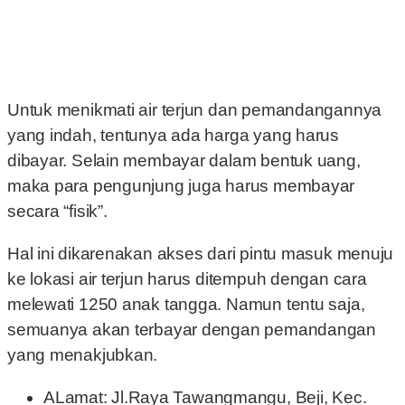
Untuk menikmati air terjun dan pemandangannya
yang indah, tentunya ada harga yang harus
dibayar. Selain membayar dalam bentuk uang,
maka para pengunjung juga harus membayar
secara “fisik”.
Hal ini dikarenakan akses dari pintu masuk menuju
ke lokasi air terjun harus ditempuh dengan cara
melewati 1250 anak tangga. Namun tentu saja,
semuanya akan terbayar dengan pemandangan
yang menakjubkan.
ALamat: Jl.Raya Tawangmangu, Beji, Kec.